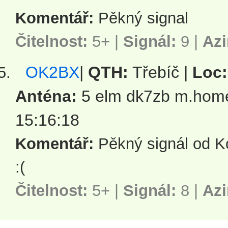
Komentář:
Pěkný signal
Čitelnost:
5+ |
Signál:
9
|
Azi
OK2BX
|
QTH:
Třebíč |
Loc:
Anténa:
5 elm dk7zb m.hom
15:16:18
Komentář:
Pěkný signál od K
:(
Čitelnost:
5+ |
Signál:
8
|
Azi