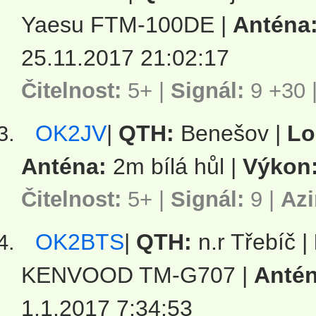
Yaesu FTM-100DE |
Anténa
25.11.2017 21:02:17
Čitelnost:
5+ |
Signál:
9 +30
OK2JV
|
QTH:
Benešov |
Lo
Anténa:
2m bílá hůl |
Výkon
Čitelnost:
5+ |
Signál:
9
|
Azi
OK2BTS
|
QTH:
n.r Třebíč |
KENVOOD TM-G707 |
Antén
1.1.2017 7:34:53