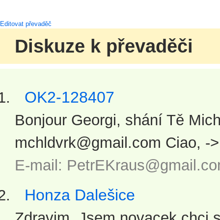
Editovat převaděč
Diskuze k převaděči
OK2-128407
Bonjour Georgi, shání Tě Mic
mchldvrk@gmail.com Ciao, -> 
E-mail: PetrEKraus@gmail.co
Honza Dalešice
Zdravim. Jsem novacek.chci se