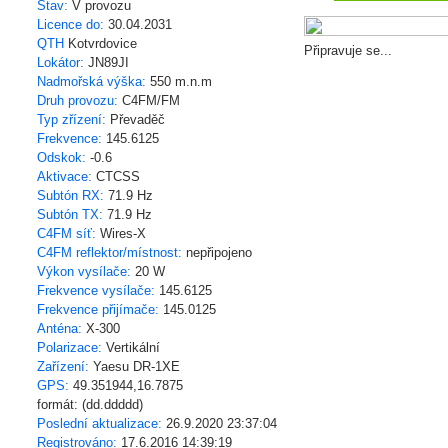
Stav:
V provozu
Licence do:
30.04.2031
QTH
Kotvrdovice
Připravuje se...
Lokátor:
JN89JI
Nadmořská výška:
550 m.n.m
Druh provozu:
C4FM/FM
Typ zřízení:
Převaděč
Frekvence:
145.6125
Odskok:
-0.6
Aktivace:
CTCSS
Subtón RX:
71.9 Hz
Subtón TX:
71.9 Hz
C4FM síť:
Wires-X
C4FM reflektor/místnost:
nepřipojeno
Výkon vysílače:
20 W
Frekvence vysílače:
145.6125
Frekvence přijímače:
145.0125
Anténa:
X-300
Polarizace:
Vertikální
Zařízení:
Yaesu DR-1XE
GPS:
49.351944,16.7875
formát: (dd.ddddd)
Poslední aktualizace:
26.9.2020 23:37:04
Registrováno:
17.6.2016 14:39:19