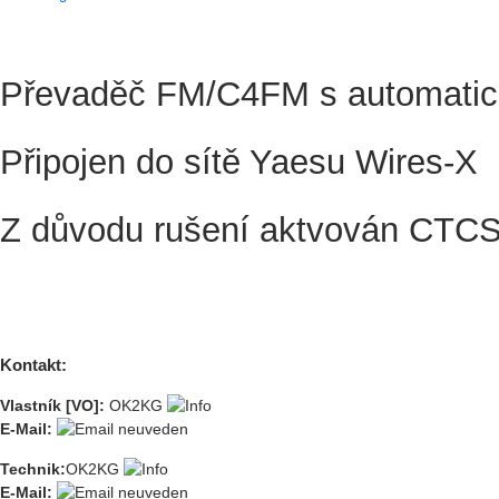
Převaděč FM/C4FM s automatic
Připojen do sítě Yaesu Wires-X
Z důvodu rušení aktvován CTCSS
Kontakt:
Vlastník [VO]:
OK2KG
E-Mail:
Technik:
OK2KG
E-Mail: