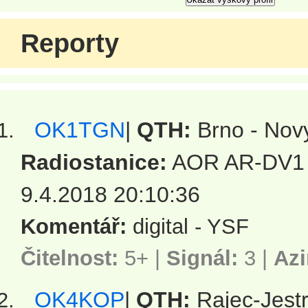
Reporty
OK1TGN
|
QTH:
Brno - Novy
Radiostanice:
AOR AR-DV1
9.4.2018 20:10:36
Komentář:
digital - YSF
Čitelnost:
5+ |
Signál:
3
|
Azi
OK4KOP
|
QTH:
Rajec-Jestr