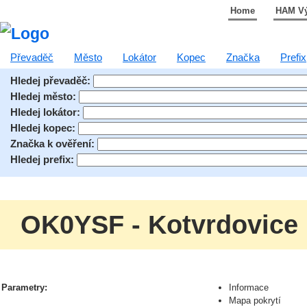
Home
HAM V
Převaděč
Město
Lokátor
Kopec
Značka
Prefix
Hledej převaděč:
Hledej město:
Hledej lokátor:
Hledej kopec:
Značka k ověření:
Hledej prefix:
OK0YSF - Kotvrdovice
Parametry:
Informace
Mapa pokrytí