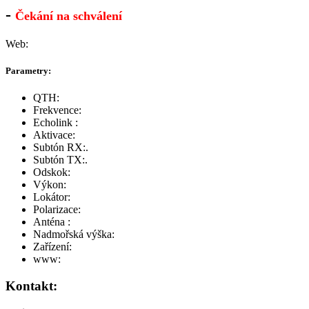
-
Čekání na schválení
Web:
Parametry:
QTH:
Frekvence:
Echolink :
Aktivace:
Subtón RX:
.
Subtón TX:
.
Odskok:
Výkon:
Lokátor:
Polarizace:
Anténa :
Nadmořská výška:
Zařízení:
www:
Kontakt: