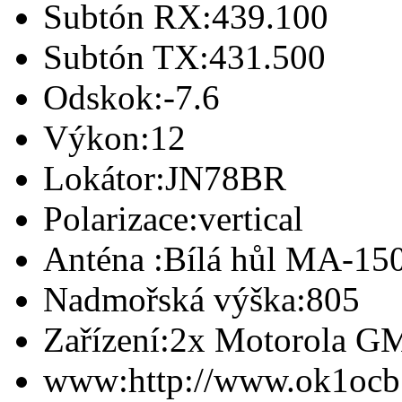
Subtón RX:
439.100
Subtón TX:
431.500
Odskok:
-7.6
Výkon:
12
Lokátor:
JN78BR
Polarizace:
vertical
Anténa :
Bílá hůl MA-15
Nadmořská výška:
805
Zařízení:
2x Motorola G
www:
http://www.ok1ocb