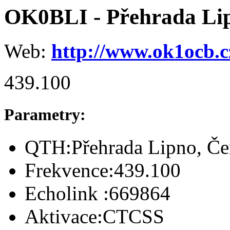
OK0BLI - Přehrada Lip
Web:
http://www.ok1ocb.c
439.100
Parametry:
QTH:
Přehrada Lipno, Č
Frekvence:
439.100
Echolink :
669864
Aktivace:
CTCSS