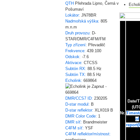
QTH
Přehrada Lipno, Černá v
Echol
Pošumaví
Lokátor:
JN78BR
Nadmořská výška:
805
m.n.m
Druh provozu:
D-
STAR/DMR/C4FM/FM
Typ zřízení:
Převaděč
Frekvence:
439.100
Odskok:
-7.6
Aktivace:
CTCSS
Subtón RX:
88.5 Hz
Subtón TX:
88.5 Hz
Echolink:
669864
DMR/CCS7 ID:
230205
Date/
D-star modul:
B
(UT
D-star reflektor:
XLX019 B
Nr.
Times
DMR Color Code:
1
of
DMR síť:
Brandmeister
report
(
C4FM síť:
YSF
C4FM reflektor/místnost:
nepřipojeno