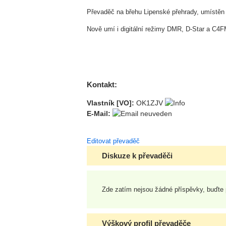
Převaděč na břehu Lipenské přehrady, umístěn
Nově umí i digitální režimy DMR, D-Star a C4FM
Kontakt:
Vlastník [VO]:
OK1ZJV
E-Mail:
Editovat převaděč
Diskuze k převaděči
Zde zatím nejsou žádné příspěvky, buďte 
Výškový profil převaděče