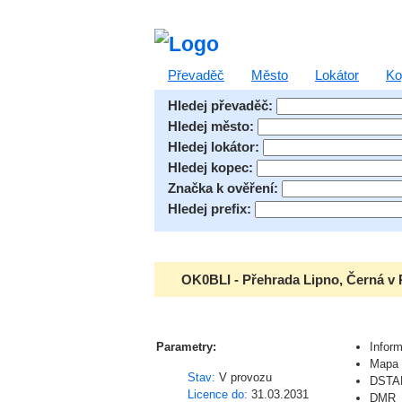
Převaděč
Město
Lokátor
Ko
Hledej převaděč:
Hledej město:
Hledej lokátor:
Hledej kopec:
Značka k ověření:
Hledej prefix:
OK0BLI - Přehrada Lipno, Černá v
Parametry:
Infor
Mapa 
Stav:
V provozu
DSTA
Licence do:
31.03.2031
DMR