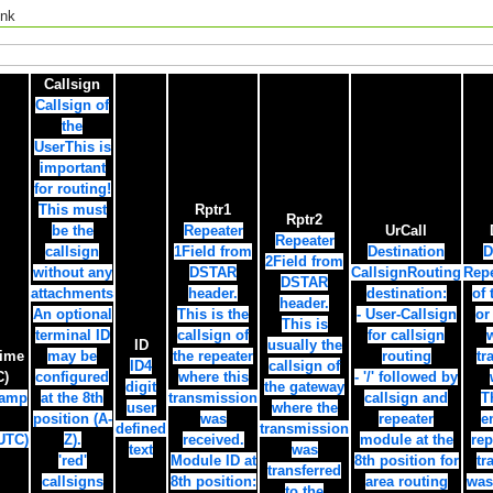
ink
Callsign
Callsign of
the
User
This is
important
for routing!
This must
Rptr1
Rptr2
be the
Repeater
UrCall
Repeater
callsign
1
Field from
Destination
D
2
Field from
without any
DSTAR
Callsign
Routing
Repe
DSTAR
attachments
header.
destination:
of 
header.
An optional
This is the
- User-Callsign
or
This is
terminal ID
callsign of
for callsign
w
ID
usually the
Time
may be
the repeater
routing
tr
ID
4
callsign of
C)
configured
where this
- '/' followed by
digit
the gateway
tamp
at the 8th
transmission
callsign and
T
user
where the
position (A-
was
repeater
e
defined
transmission
UTC)
Z).
received.
module at the
rep
text
was
'red'
Module ID at
8th position for
tr
transferred
callsigns
8th position:
area routing
was
to the