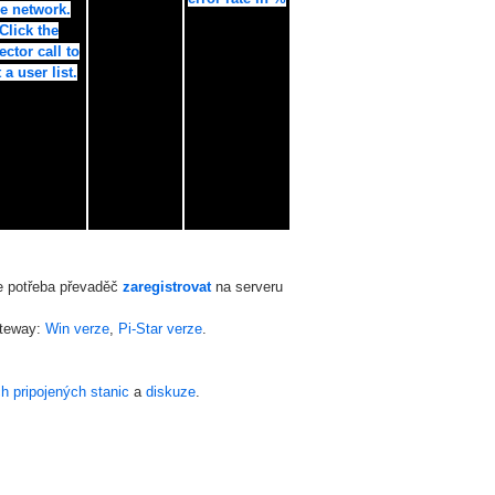
he network.
Click the
lector call to
 a user list.
je potřeba převaděč
zaregistrovat
na serveru
ateway:
Win verze
,
Pi-Star verze
.
h pripojených stanic
a
diskuze
.