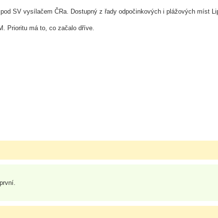
 pod SV vysílačem ČRa. Dostupný z řady odpočinkových i plážových míst Li
. Prioritu má to, co začalo dříve.
první.