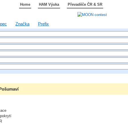
Home
HAM Výuka
Převaděče ČR & SR
pec
Značka
Prefix
 Pošumaví
mace
pokrytí
R