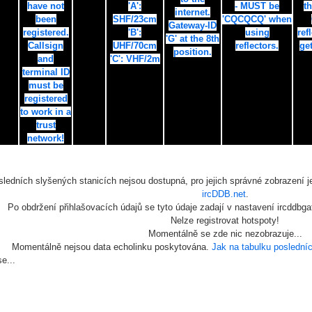
have not
'A':
- MUST be
t
internet.
been
SHF/23cm
'CQCQCQ' when
Gateway-ID
registered.
'B':
using
ref
'G' at the 8th
Callsign
UHF/70cm
reflectors.
get
position.
and
'C': VHF/2m
terminal ID
must be
registered
to work in a
trust
network!
sledních slyšených stanicích nejsou dostupná, pro jejich správné zobrazení 
ircDDB.net
.
Po obdržení přihlašovacích údajů se tyto údaje zadají v nastavení ircddbg
Nelze registrovat hotspoty!
Momentálně se zde nic nezobrazuje...
Momentálně nejsou data echolinku poskytována.
Jak na tabulku posledníc
e...