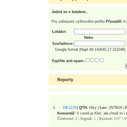
Jedná se o betatest..
Pro zobrazení výškového profilu
Převaděč <
Lokátor:
Nebo
Souřadnice:
Google formát (Např.49.142645,17.211048)
Vyplňte anti-spam:
Reporty
OK1ZJV
|
QTH:
Hůry |
Loc:
JN79GA |
Komentář:
V cestě je Kleť, ale chodí to
Čitelnost:
4 |
Signál:
1
|
Azimut:
223° |
V