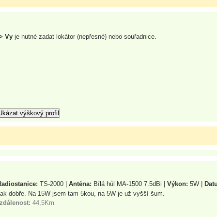
-> Vy
je nutné zadat lokátor (nepřesné) nebo souřadnice.
Radiostanice:
TS-2000 |
Anténa:
Bílá hůl MA-1500 7.5dBi |
Výkon:
5W |
Dat
 i tak dobře. Na 15W jsem tam 5kou, na 5W je už vyšší šum.
zdálenost:
44,5Km