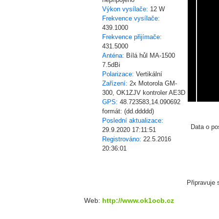
Výkon vysílače:
12 W
Frekvence vysílače:
439.1000
Frekvence přijímače:
431.5000
Anténa:
Bílá hůl MA-1500
7.5dBi
Polarizace:
Vertikální
Zařízení:
2x Motorola GM-
300, OK1ZJV kontroler AE3D
GPS:
48.723583,14.090692
formát: (dd.ddddd)
Poslední aktualizace:
Data o po
29.9.2020 17:11:51
Registrováno:
22.5.2016
20:36:01
Připravuje s
Web:
http://www.ok1ocb.cz